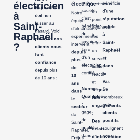
électricien
notre
bénéficie
électrique
mettons
Raphaël
ne
société,
d’une
un
à
Notre
doit rien
c’est
réputation
point
équipe
Saint-
laisser au
bénéficier
solide
d’honneur
d’électriciens
hasard. Voici
Raphaël
du
à
à
expérimentés
pourquoi
nos
savoir-
Saint-
offrir
?
intervient
clients nous
faire
Raphaël
un
depuis
font
d’un
et
service
plus
confiance
électricien
dans
fiable,
de
depuis plus
certifié
le
réactif
10
de 10 ans :
: -
Var
.
et
ans
Normes
De
soigné.
dans
Qualifelec
nombreux
Nos
le
:
avis
engagements
secteur
gage
clients
:
de
de
positifs
Des
Saint-
qualité
soulignent
délais
Raphaël,
dans
notre
d'intervention
Fréjus