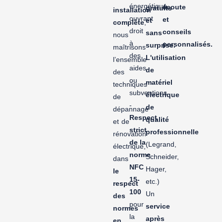
énergétique,
écoute
gratuits
installation
ouvrant
et
et
complète
,
droit
conseils
sans
nous
à
personnalisés.
surprise.
maîtrisons
des
L'utilisation
l’ensemble
aides
de
des
ou
matériel
techniques
subventions
électrique
de
-
de
dépannage
Respect
qualité
et de
strict
professionnelle
rénovation
de la
(Legrand,
électrique,
norme
Schneider,
dans
NFC
Hager,
le
15-
etc.)
respect
100
Un
des
pour
service
normes
la
après
en