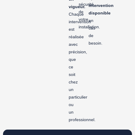
sécurité
intervention
vigueur.
de
disponible
Chaque
votre
en
intervention
installation.
cas
est
de
réalisée
besoin.
avec
précision,
que
ce
soit
chez
un
particulier
ou
un
professionnel.