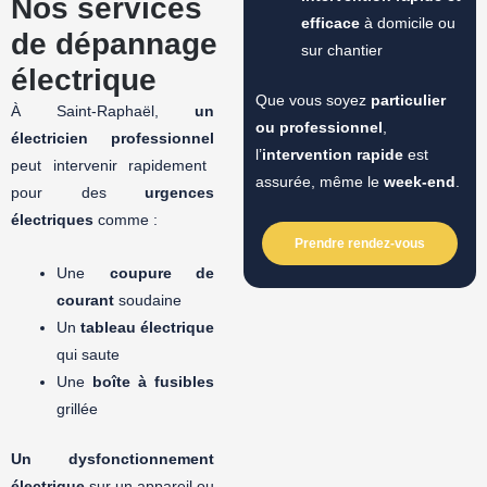
Nos services
efficace
à domicile ou
de dépannage
sur chantier
électrique
Que vous soyez
particulier
À Saint-Raphaël,
un
ou professionnel
,
électricien professionnel
l’
intervention rapide
est
peut intervenir rapidement
assurée, même le
week-end
.
pour des
urgences
électriques
comme :
Prendre rendez-vous
Une
coupure de
courant
soudaine
Un
tableau électrique
qui saute
Une
boîte à fusibles
grillée
Un
dysfonctionnement
électrique
sur un appareil ou