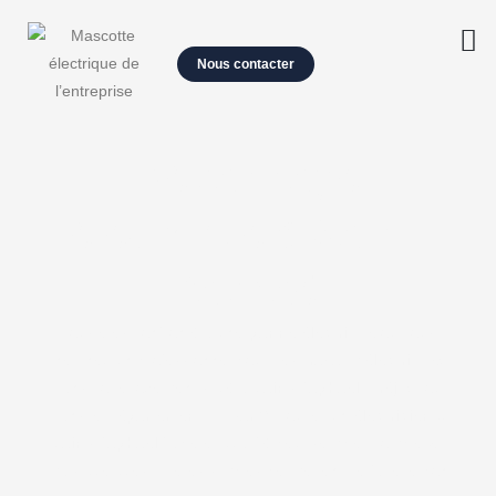
Nous contacter
Dépannage
électrique à Saint-
Raphaël
Vous êtes confronté à une
panne électrique
ou vous
cherchez un professionnel pour des
travaux électriques
dans votre logement situé à
Saint-Raphaël
,
Fréjus
, ou
dans le
département du Var
? Trouver un
électricien à
Saint-Raphaël
fiable et qualifié peut sembler complexe,
mais quelques critères simples permettent de faire le bon