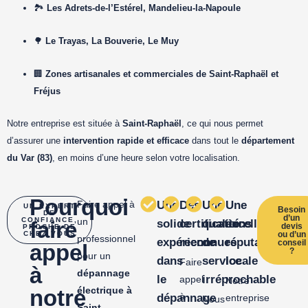
🏞
Les Adrets-de-l’Estérel, Mandelieu-la-Napoule
🌳
Le Trayas, La Bouverie, Le Muy
🏢
Zones artisanales et commerciales de Saint-Raphaël et
Fréjus
Notre entreprise est située à
Saint-Raphaël
, ce qui nous permet
d’assurer une
intervention rapide et efficace
dans tout le
département
du Var (83)
, en moins d’une heure selon votre localisation.
Pourquoi
Faire appel à
Une
Des
Une
Une
UN EXPERT
Besoin
DE
d’un
CONFIANCE,
un
faire
solide
certifications
qualité
excellente
devis
PROCHE DE
CHEZ VOUS
ou d’un
professionnel
expérience
reconnues
de
réputation
conseil
appel
?
pour un
dans
service
locale
Faire
à
dépannage
le
irréprochable
appel
Notre
électrique à
notre
à
dépannage
entreprise
Nous
Saint-