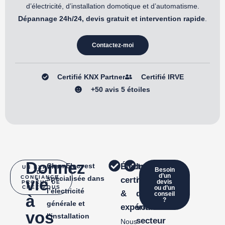
d’électricité, d’installation domotique et d’automatisme.
Dépannage 24h/24, devis gratuit et intervention rapide
.
Contactez-moi
Certifié KNX Partner
Certifié IRVE
+50 avis 5 étoiles
Donnez
Clem Elec
, est
Électricien
Intervention
UN EXPERT
Besoin
DE
d’un
CONFIANCE,
spécialisée dans
vie
certifié
rapide
devis
PROCHE DE
CHEZ VOUS
ou d’un
l’électricité
&
dans
conseil
à
?
général
e et
expérimenté
votre
vos
l’installation
secteur
Nous