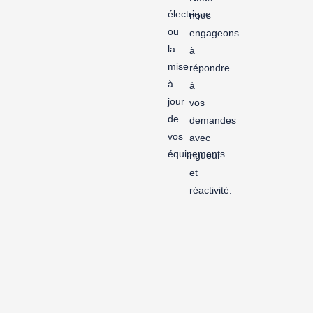
électrique
nous
ou
engageons
la
à
mise
répondre
à
à
jour
vos
de
demandes
vos
avec
équipements.
rigueur
et
réactivité.