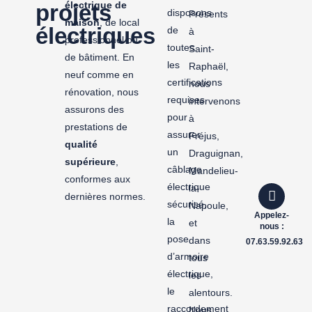
électriq
ue de
projets
disposons
Présents
maison
, de local
électriques
de
à
professionnel ou
toutes
Saint-
de bâtiment. En
les
Raphaël,
neuf comme en
certifications
nous
rénovation, nous
requises
intervenons
assurons des
pour
à
prestations de
assurer
Fréjus,
qualité
un
Draguignan,
supérieure
,
câblage
Mandelieu-
conformes aux
électrique
la-
dernières normes.
sécurisé,
Napoule,
Appelez-
la
et
nous :
pose
dans
07.63.59.92.63
d’armoire
tous
électrique,
les
le
alentours.
raccordement
Nous